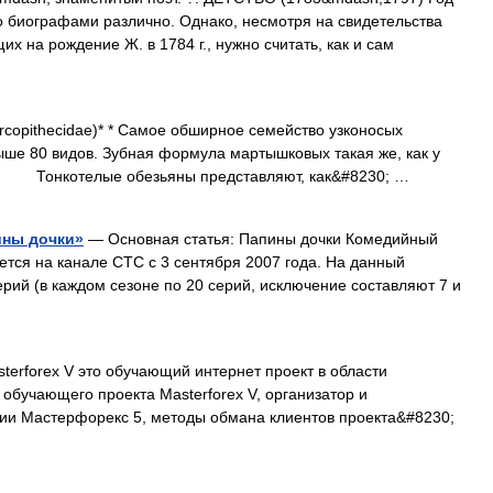
о биографами различно. Однако, несмотря на свидетельства
щих на рождение Ж. в 1784 г., нужно считать, как и сам
thecidae)* * Самое обширное семейство узконосых
выше 80 видов. Зубная формула мартышковых такая же, как у
а. Тонкотелые обезьяны представляют, как&#8230; …
ины дочки»
— Основная статья: Папины дочки Комедийный
тся на канале СТС с 3 сентября 2007 года. На данный
рий (в каждом сезоне по 20 серий, исключение составляют 7 и
erforex V это обучающий интернет проект в области
обучающего проекта Masterforex V, организатор и
и Мастерфорекс 5, методы обмана клиентов проекта&#8230;