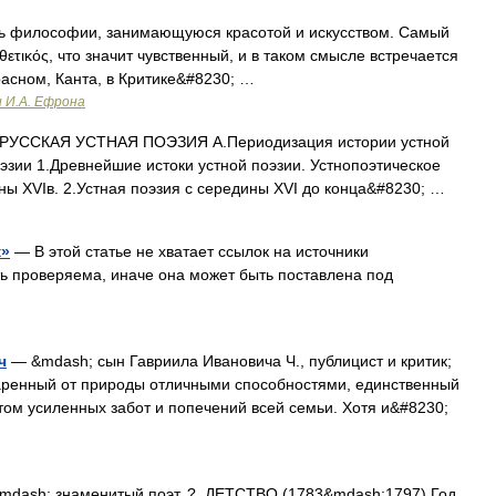
ь философии, занимающуюся красотой и искусством. Самый
θετικός, что значит чувственный, и в таком смысле встречается
расном, Канта, в Критике&#8230; …
и И.А. Ефрона
.РУССКАЯ УСТНАЯ ПОЭЗИЯ А.Периодизация истории устной
эзии 1.Древнейшие истоки устной поэзии. Устнопоэтическое
ны XVIв. 2.Устная поэзия с середины XVI до конца&#8230; …
к»
— В этой статье не хватает ссылок на источники
 проверяема, иначе она может быть поставлена под
ч
— &mdash; сын Гавриила Ивановича Ч., публицист и критик;
Одаренный от природы отличными способностями, единственный
том усиленных забот и попечений всей семьи. Хотя и&#8230;
dash; знаменитый поэт. ?. ДЕТСТВО (1783&mdash;1797) Год