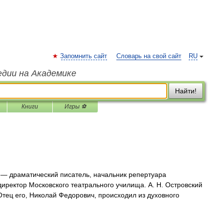
Запомнить сайт
Словарь на свой сайт
RU
едии на Академике
Найти!
Книги
Игры ⚽
— драматический писатель, начальник репертуара
директор Московского театрального училища. А. Н. Островский
 Отец его, Николай Федорович, происходил из духовного