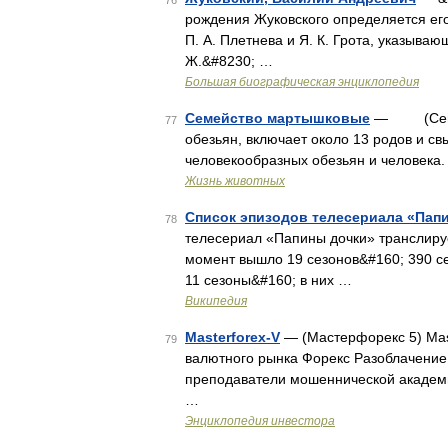
76
рождения Жуковского определяется ег
П. А. Плетнева и Я. К. Грота, указываю
Ж.&#8230; …
Большая биографическая энциклопедия
Семейство мартышковые
— (Cercopi
77
обезьян, включает около 13 родов и с
человекообразных обезьян и человек
Жизнь животных
Список эпизодов телесериала «Пап
78
телесериал «Папины дочки» транслируе
момент вышло 19 сезонов&#160; 390 се
11 сезоны&#160; в них …
Википедия
Masterforex-V
— (Мастерфорекс 5) Mast
79
валютного рынка Форекс Разоблачение 
преподаватели мошеннической академи
…
Энциклопедия инвестора