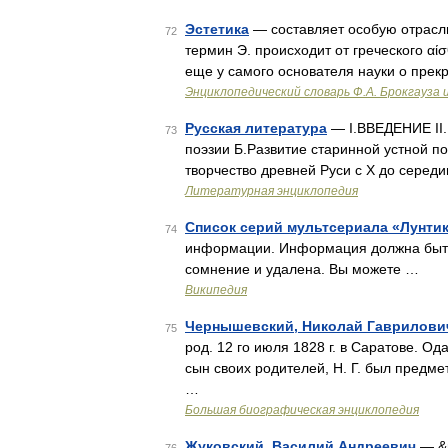
Эстетика
— составляет особую отрасл
72
термин Э. происходит от греческого αίσ
еще у самого основателя науки о прек
Энциклопедический словарь Ф.А. Брокгауза 
Русская литература
— I.ВВЕДЕНИЕ II
73
поэзии Б.Развитие старинной устной по
творчество древней Руси с X до середи
Литературная энциклопедия
Список серий мультсериала «Лунти
74
информации. Информация должна быть
сомнение и удалена. Вы можете …
Википедия
Чернышевский, Николай Гаврилови
75
род. 12 го июля 1828 г. в Саратове. 
сын своих родителей, Н. Г. был предме
…
Большая биографическая энциклопедия
Жуковский, Василий Андреевич
— &m