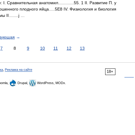
Сравнительная анатомил.............55. 1 II. Развитие П. у
 доношенного плодного яйца.....5Е8 IV. Физиология и биология
ы II........j …
дующая
→
7
8
9
10
11
12
13
ка
,
Реклама на сайте
18+
omla,
Drupal,
WordPress, MODx.