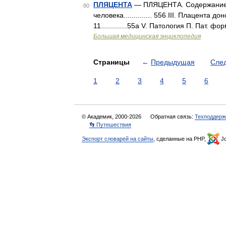
ПЛЯЦЕНТА
— ПЛЯЦЕНТА. Содержание: I. 
80
человека.............. 556 III. Плацента
11.............55а V. Патология П. Пат. форм
Большая медицинская энциклопедия
Страницы
←
Предыдущая
Сле
1
2
3
4
5
6
© Академик, 2000-2026
Обратная связь:
Техподдерж
👣 Путешествия
Экспорт словарей на сайты
, сделанные на PHP,
Jo